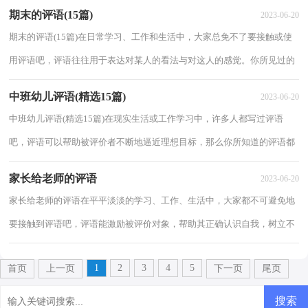
作文怎样写才规范吗？下面是小编为大家收集...
期末的评语(15篇)
2023-06-20
期末的评语(15篇)在日常学习、工作和生活中，大家总免不了要接触或使
用评语吧，评语往往用于表达对某人的看法与对这人的感觉。你所见过的
评语是什么样的呢？以下是小编帮大家整理...
中班幼儿评语(精选15篇)
2023-06-20
中班幼儿评语(精选15篇)在现实生活或工作学习中，许多人都写过评语
吧，评语可以帮助被评价者不断地逼近理想目标，那么你所知道的评语都
是什么样子的？下面是小编收集整理的中班幼儿...
家长给老师的评语
2023-06-20
家长给老师的评语在平平淡淡的学习、工作、生活中，大家都不可避免地
要接触到评语吧，评语能激励被评价对象，帮助其正确认识自我，树立不
断进取的信心。相信很多朋友都对写评语感到...
1
2
3
4
5
首页
上一页
下一页
尾页