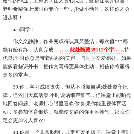
改你的作业，工整的字让人赏心悦目，这都让老师惊喜！
老师希望你上课时再专心一些，少做小动作，这样你才会
进步呀！
aaa同学：
你文文静静，作业完成得认真又整洁，每次值***都
能有始有终，认真完成，
……此处隐藏35112个字……
持
优良;平时你总是带着甜甜的笑容，与同学友爱相处。如果
能多看些课外书，把作文写得更具体生动，相信你将赢得
更多的掌声。
39.你，学习成绩拔尖，但从不骄傲自满;处处遵守纪
律，但依旧天真活泼;平时说话细声细气，但课堂上能响亮
地回答问题。老师打心眼里喜欢你!如果你能重视体育活
动，多参加体育锻炼，就能使文静的你更添朝气，那么你
定会更加讨人喜欢!
40.你是一个非常聪明，非常可爱的孩子。课堂上有时