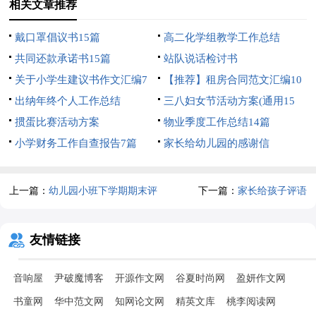
相关文章推荐
戴口罩倡议书15篇
高二化学组教学工作总结
共同还款承诺书15篇
站队说话检讨书
关于小学生建议书作文汇编7
【推荐】租房合同范文汇编10
篇
出纳年终个人工作总结
篇
三八妇女节活动方案(通用15
掼蛋比赛活动方案
篇)
物业季度工作总结14篇
小学财务工作自查报告7篇
家长给幼儿园的感谢信
上一篇：
幼儿园小班下学期期末评
下一篇：
家长给孩子评语
语
友情链接
音响屋
尹破魔博客
开源作文网
谷夏时尚网
盈妍作文网
书童网
华中范文网
知网论文网
精英文库
桃李阅读网