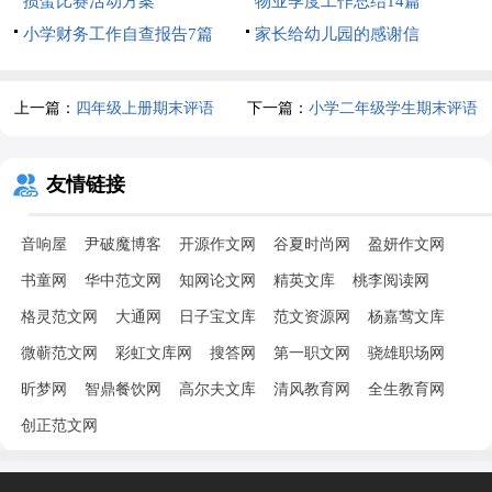
掼蛋比赛活动方案
篇)
物业季度工作总结14篇
小学财务工作自查报告7篇
家长给幼儿园的感谢信
上一篇：
四年级上册期末评语
下一篇：
小学二年级学生期末评语
14篇
友情链接
音响屋
尹破魔博客
开源作文网
谷夏时尚网
盈妍作文网
书童网
华中范文网
知网论文网
精英文库
桃李阅读网
格灵范文网
大通网
日子宝文库
范文资源网
杨嘉莺文库
微蕲范文网
彩虹文库网
搜答网
第一职文网
骁雄职场网
昕梦网
智鼎餐饮网
高尔夫文库
清风教育网
全生教育网
创正范文网