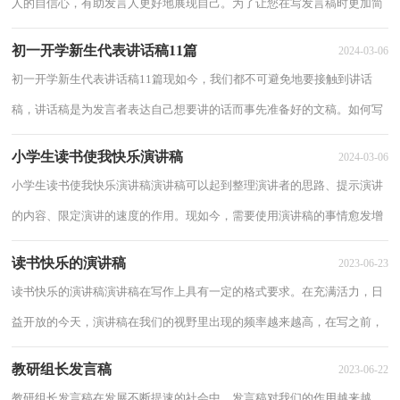
人的自信心，有助发言人更好地展现自己。为了让您在写发言稿时更加简
单方便，下面是小编为大家整理的获奖发言稿...
初一开学新生代表讲话稿11篇
2024-03-06
初一开学新生代表讲话稿11篇现如今，我们都不可避免地要接触到讲话
稿，讲话稿是为发言者表达自己想要讲的话而事先准备好的文稿。如何写
一份恰当的讲话稿呢？下面是小编帮大家整理...
小学生读书使我快乐演讲稿
2024-03-06
小学生读书使我快乐演讲稿演讲稿可以起到整理演讲者的思路、提示演讲
的内容、限定演讲的速度的作用。现如今，需要使用演讲稿的事情愈发增
多，还是对演讲稿一筹莫展吗？以下是小编...
读书快乐的演讲稿
2023-06-23
读书快乐的演讲稿演讲稿在写作上具有一定的格式要求。在充满活力，日
益开放的今天，演讲稿在我们的视野里出现的频率越来越高，在写之前，
可以先参考范文，下面是小编为大家收集的读书...
教研组长发言稿
2023-06-22
教研组长发言稿在发展不断提速的社会中，发言稿对我们的作用越来越