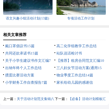
语文兴趣小组活动计划(13篇)
专项活动工作计划
相关文章推荐
戴口罩倡议书15篇
高二化学组教学工作总结
共同还款承诺书15篇
站队说话检讨书
关于小学生建议书作文汇编7
【推荐】租房合同范文汇编10
篇
出纳年终个人工作总结
篇
三八妇女节活动方案(通用15
掼蛋比赛活动方案
篇)
物业季度工作总结14篇
小学财务工作自查报告7篇
家长给幼儿园的感谢信
上一篇：
关于活动计划范文集锦八
下一篇：
【必备】活动计划模板汇
篇
编五篇