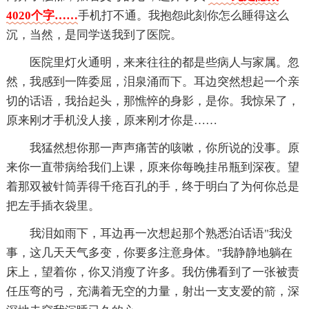
4020个字……
手机打不通。我抱怨此刻你怎么睡得这么
沉，当然，是同学送我到了医院。
医院里灯火通明，来来往往的都是些病人与家属。忽
然，我感到一阵委屈，泪泉涌而下。耳边突然想起一个亲
切的话语，我抬起头，那憔悴的身影，是你。我惊呆了，
原来刚才手机没人接，原来刚才你是……
我猛然想你那一声声痛苦的咳嗽，你所说的没事。原
来你一直带病给我们上课，原来你每晚挂吊瓶到深夜。望
着那双被针筒弄得千疮百孔的手，终于明白了为何你总是
把左手插衣袋里。
我泪如雨下，耳边再一次想起那个熟悉泊话语"我没
事，这几天天气多变，你要多注意身体。"我静静地躺在
床上，望着你，你又消瘦了许多。我仿佛看到了一张被责
任压弯的弓，充满着无空的力量，射出一支支爱的箭，深