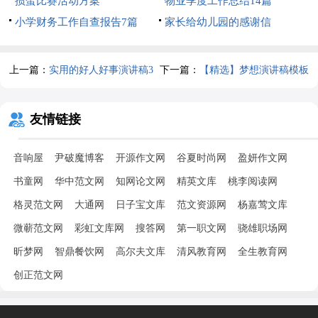
掼蛋比赛活动方案
篇)
物业季度工作总结14篇
小学财务工作自查报告7篇
家长给幼儿园的感谢信
上一篇：
实用的好人好事演讲稿3
下一篇：
【精选】梦想演讲稿模板
篇
集锦十篇
友情链接
音响屋
尹破魔博客
开源作文网
谷夏时尚网
盈妍作文网
书童网
华中范文网
知网论文网
精英文库
桃李阅读网
格灵范文网
大通网
日子宝文库
范文资源网
杨嘉莺文库
微蕲范文网
彩虹文库网
搜答网
第一职文网
骁雄职场网
昕梦网
智鼎餐饮网
高尔夫文库
清风教育网
全生教育网
创正范文网