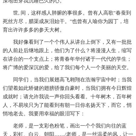
深地击穿我沉睡已久的心。
世, 间，这样感人肺腑的事很多。曾有人高歌"春蚕到
死丝方尽，腊渠成灰泪始干。"也曾有人喻你为园丁，培
育出许许多多的参天大树。
我好像看到了一个个伟人从讲台上倒下，又有一批批
的人前赴后继地跟上，他们为了什么？将漫漫人生，缩写
在讲台的一个支点上；将青春年华付诸于一代代的学生；
将广博的爱深沉的爱，给了我们每个人一个美丽的天空。
同学们，当我们展翅高飞翱翔在浩瀚宇宙中时；当我
们望着如此矫健的翅膀骄傲自豪时，当我们拥有今日辉煌
成就时；请允许我说一声你回头看看。十年树木，百年树
人，不易埃只为了能看到有朝一日你名扬天下，而它，悄
悄地老去。我要用幸福的眼泪写下：
老师，是一支彩色粉笔，画出一个个我们向往的蓝
天，彩虹、白云、朝阳……/老师，是一丝温柔的风，让一