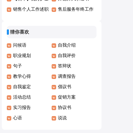
演讲稿模板6篇
销售个人工作述职
(15篇)
售后服务年终工作
报告
总结
猜你喜欢
问候语
自我介绍
职业规划
自我评价
句子
答辩状
教学心得
调查报告
自我鉴定
倡议书
活动总结
促销方案
实习报告
协议书
心语
说说