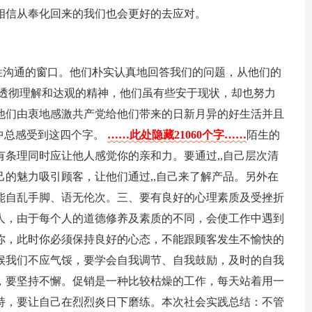
相信从奉化回来的我们也会更好的去应对。
姓沟通的窗口。他们朴实认真地回答我们的问题，从他们的
.透彻理解和达观的精神，他们虽有些安于现状，却也努力
他们由衷地感激共产党给他们带来的日新月异的好生活并且
中总感受到这四个字。
……此处隐藏21060个字……
陌生的
条理同时应让他人感觉你的亲和力。要通过,,自己层次清
的魅力吸引顾客，让他们通过,,自己来了解产品。另外在
能自乱手脚、语无伦次。三、要有良好的心理素质及受挫折
人，由于每个人的道德修养及素质的不同，会使工作中遇到
你，此时你必须保持良好的心态，不能跟顾客发生不愉快的
候我们不应气馁，要学会自我调节、自我鼓励，及时的自我
，要坚持不懈。促销是一种比较枯燥的工作，每天站着用一
持，要让自己在烈烈炎日下磨练。本次社会实践总结：不管