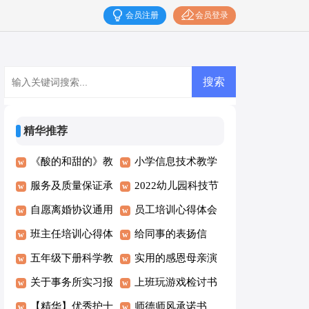
会员注册
会员登录
精华推荐
《酸的和甜的》教
小学信息技术教学
学反思15篇
服务及质量保证承
计划15篇
2022幼儿园科技节
诺书
自愿离婚协议通用
活动方案
员工培训心得体会
15篇
班主任培训心得体
(15篇)
给同事的表扬信
会(合集15篇)
五年级下册科学教
实用的感恩母亲演
学计划15篇
关于事务所实习报
讲稿4篇
上班玩游戏检讨书
告合集9篇
【精华】优秀护士
15篇
师德师风承诺书