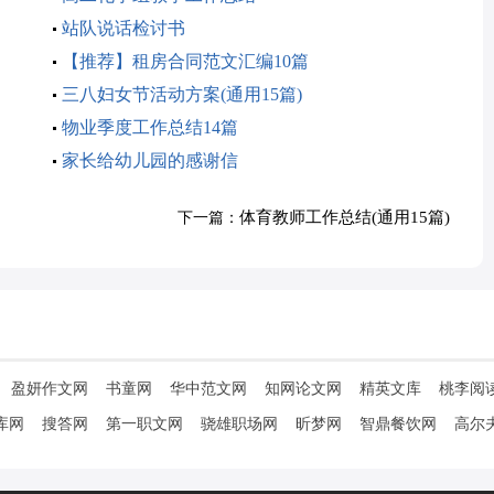
站队说话检讨书
【推荐】租房合同范文汇编10篇
三八妇女节活动方案(通用15篇)
物业季度工作总结14篇
家长给幼儿园的感谢信
体育教师工作总结(通用15篇)
下一篇：
盈妍作文网
书童网
华中范文网
知网论文网
精英文库
桃李阅
库网
搜答网
第一职文网
骁雄职场网
昕梦网
智鼎餐饮网
高尔