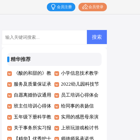
会员注册
会员登录
精华推荐
《酸的和甜的》教
小学信息技术教学
学反思15篇
服务及质量保证承
计划15篇
2022幼儿园科技节
诺书
自愿离婚协议通用
活动方案
员工培训心得体会
15篇
班主任培训心得体
(15篇)
给同事的表扬信
会(合集15篇)
五年级下册科学教
实用的感恩母亲演
学计划15篇
关于事务所实习报
讲稿4篇
上班玩游戏检讨书
告合集9篇
【精华】优秀护士
15篇
师德师风承诺书