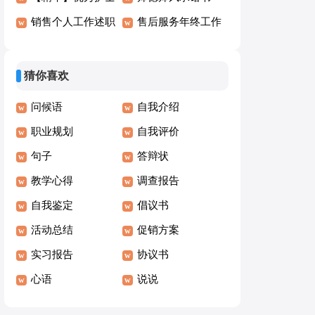
演讲稿模板6篇
销售个人工作述职
(15篇)
售后服务年终工作
报告
总结
猜你喜欢
问候语
自我介绍
职业规划
自我评价
句子
答辩状
教学心得
调查报告
自我鉴定
倡议书
活动总结
促销方案
实习报告
协议书
心语
说说