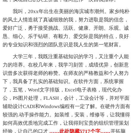
我叫，20xx年出生在美丽的海滨城市潮州。家乡纯朴
的风土人情造就了真诚细致的我，努力进取是我的信念，
爱好广泛，勇于接受挑战、活跃、健康、开朗、乐观、诚
恳、细心、乐于钻研、有毅力、爱交际是我的特点，良好
的专业知识和强烈的团队意识是我人生的第一笔财富。
大学三年，我既注重基础知识的学习，又注重个人能
力的培养。在校几年来，我学习刻苦，成绩优异，创新意
识曾多次获得老师的称赞。在师友的严格教益和个人努力
下，我具备了扎实的基础知识。在软件方面，系统掌握
了，五笔，Word文字排版，Excel电子表格，现代化办
公，PS图片处理，FLASH，会计，工业会计等，并对平面
辅助设计CADI和Windows编程有一定了解。在硬件方面有
较强的.动手操作能力。如装维，安装，维修等，让我懂得
如何高效优质地完成工作，让我得到宝贵的组织管理策划
经验，让自己的口才
……此处隐藏5717个字……
开拓脑