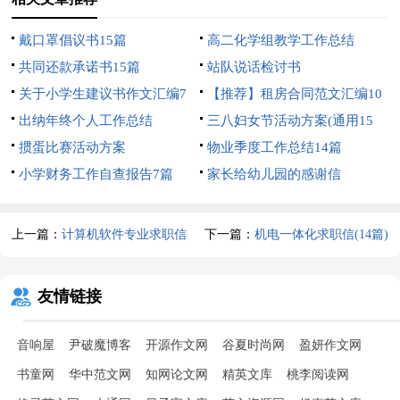
戴口罩倡议书15篇
高二化学组教学工作总结
共同还款承诺书15篇
站队说话检讨书
关于小学生建议书作文汇编7
【推荐】租房合同范文汇编10
篇
出纳年终个人工作总结
篇
三八妇女节活动方案(通用15
掼蛋比赛活动方案
篇)
物业季度工作总结14篇
小学财务工作自查报告7篇
家长给幼儿园的感谢信
上一篇：
计算机软件专业求职信
下一篇：
机电一体化求职信(14篇)
友情链接
音响屋
尹破魔博客
开源作文网
谷夏时尚网
盈妍作文网
书童网
华中范文网
知网论文网
精英文库
桃李阅读网