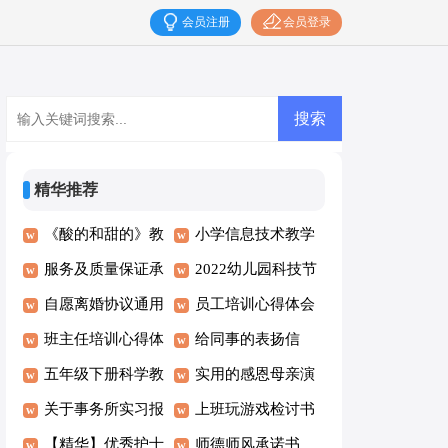
会员注册
会员登录
精华推荐
《酸的和甜的》教
小学信息技术教学
学反思15篇
服务及质量保证承
计划15篇
2022幼儿园科技节
诺书
自愿离婚协议通用
活动方案
员工培训心得体会
15篇
班主任培训心得体
(15篇)
给同事的表扬信
会(合集15篇)
五年级下册科学教
实用的感恩母亲演
学计划15篇
关于事务所实习报
讲稿4篇
上班玩游戏检讨书
告合集9篇
【精华】优秀护士
15篇
师德师风承诺书