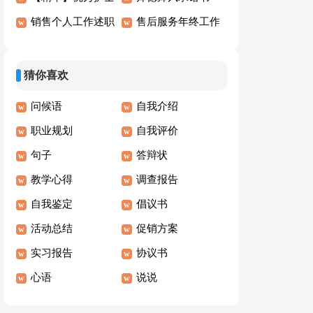
演讲稿模板6篇
销售个人工作述职
(15篇)
售后服务年终工作
报告
总结
猜你喜欢
问候语
自我介绍
职业规划
自我评价
句子
答辩状
教学心得
调查报告
自我鉴定
倡议书
活动总结
促销方案
实习报告
协议书
心语
说说