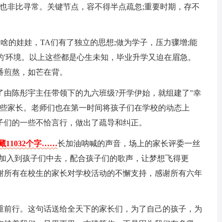
也非比寻常。关键节点，容不得半点疏忽;重要时期，存不
听啥的娃娃，TA们有了独立的思想;做为学子，压力骤增;能
的'环境。以上这些都是心生未知，毕业升学又迫在眉急。
番煎熬，如芒在背。
了由陈彤宇主任带领下的九六班级?开学伊始，就组建了"幸
多些家长。老师们也在第一时间将孩子们在学校的动态上
子们的一些不恰言行，做出了疏导和纠正。
11032个字……
长加油呐喊的声音，场上的家长评委一丝
发加入到孩子们中去，配合孩子们的歌声，让梦想飞得更
谢所有在校生的家长对学校活动的不懈支持，感谢所有六年
重前行。这句话送给全天下的家长们，为了自己的孩子，为