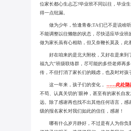
位家长都心生忐忑?毕业班不同以往，毕业生
得一点纰漏。
做为少年，恰逢青春;TA们已不是说啥
不能调整以往懒散的状态，尽快适应毕业班
做为家长虽有心相助，但又奈鞭长莫及，此
好在咱来的是北大附校，又好在是来到
福九六"班级联络群，尽可能的多些老师再
传，不但打消了家长们的顾虑，也及时对孩
这一年来，孩子们的变化，
……此处隐藏
不苟、认真关切的`眼神，甚至有的家长自
远。除了感谢再也找不出其他任何语言，感
级的报名家长对我们如此的信任，感谢！
哪有什么岁月静好，不过是有人为你负