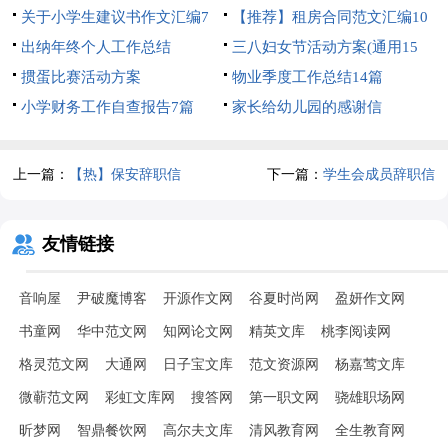
关于小学生建议书作文汇编7
【推荐】租房合同范文汇编10
篇
出纳年终个人工作总结
篇
三八妇女节活动方案(通用15
掼蛋比赛活动方案
篇)
物业季度工作总结14篇
小学财务工作自查报告7篇
家长给幼儿园的感谢信
上一篇：
【热】保安辞职信
下一篇：
学生会成员辞职信
友情链接
音响屋
尹破魔博客
开源作文网
谷夏时尚网
盈妍作文网
书童网
华中范文网
知网论文网
精英文库
桃李阅读网
格灵范文网
大通网
日子宝文库
范文资源网
杨嘉莺文库
微蕲范文网
彩虹文库网
搜答网
第一职文网
骁雄职场网
昕梦网
智鼎餐饮网
高尔夫文库
清风教育网
全生教育网