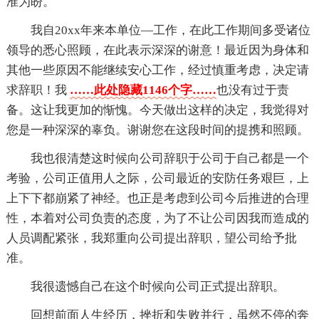
准为盼。
我自20xx年来本单位—工作，在此工作期间多受诸位
领导的悉心照顾，在此表示深深的谢意！最近因为身体和
其他一些原因不能继续安心工作，经过慎重考虑，决定请
求辞职！我
……此处隐藏1146个字……
也没有过于责
备。这让我更加的惭愧。今天做出这样的决定，我觉得对
您是一种深深的辜负。谢谢您在这段时间的提携和照顾。
我也很清楚这时候向公司辞职于公司于自己都是一个
考验，公司正值用人之际，公司最近的安防任务艰巨，上
上下下都崩紧了神经。也正是考虑到公司今后推进的合理
性，本着对公司负责的态度，为了不让公司因我而造成的
人员调配紧张，我郑重向公司提出辞职，望公司给予批
准。
我很遗憾自己在这个时候向公司正式提出辞职。
回想前面人生经历，挫折和失败并行，虽然不停的奔