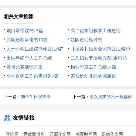
相关文章推荐
戴口罩倡议书15篇
高二化学组教学工作总结
共同还款承诺书15篇
站队说话检讨书
关于小学生建议书作文汇编7
【推荐】租房合同范文汇编10
篇
出纳年终个人工作总结
篇
三八妇女节活动方案(通用15
掼蛋比赛活动方案
篇)
物业季度工作总结14篇
小学财务工作自查报告7篇
家长给幼儿园的感谢信
上一篇：
前任生日祝福语
下一篇：
给女朋友的六一祝福语
友情链接
音响屋
尹破魔博客
开源作文网
谷夏时尚网
盈妍作文网