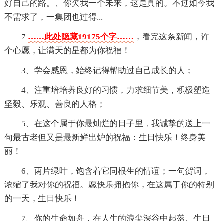
好自己的路。、你欠我一个未来，这是真的。不过如今我
不需求了，一集团也过得...
7
……此处隐藏19175个字……
，看完这条新闻，许
个心愿，让满天的星都为你祝福！
3、学会感恩，始终记得帮助过自己成长的人；
4、注重培培养良好的习惯，力求细节美，积极塑造
坚毅、乐观、善良的人格；
5、在这个属于你最灿烂的日子里，我诚挚的送上一
句最古老但又是最新鲜出炉的祝福：生日快乐！终身美
丽！
6、两片绿叶，饱含着它同根生的情谊；一句贺词，
浓缩了我对你的祝福。愿快乐拥抱你，在这属于你的特别
的一天，生日快乐！
7、你的生命如舟，在人生的浪尖深谷中起落。生日