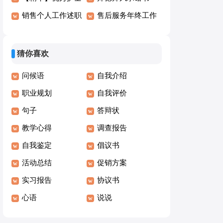
演讲稿模板6篇
销售个人工作述职
(15篇)
售后服务年终工作
报告
总结
猜你喜欢
问候语
自我介绍
职业规划
自我评价
句子
答辩状
教学心得
调查报告
自我鉴定
倡议书
活动总结
促销方案
实习报告
协议书
心语
说说