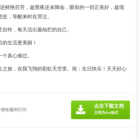
朵还鲜艳芬芳，趁黑夜还未降临，眼前的一切正美好，趁现
憩息，等醒来时在哭泣。
艾自怜，每天活出最灿烂的自己。
后的生活更美丽！
一个真心难过。
人生之旅，在我飞翔的彩虹天空里。祝：生日快乐！天天好心
》
点击下载文档
方便收藏和打印
文档为doc格式