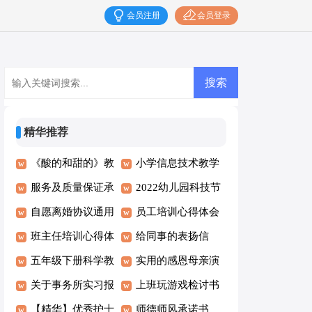
会员注册
会员登录
精华推荐
《酸的和甜的》教
小学信息技术教学
学反思15篇
服务及质量保证承
计划15篇
2022幼儿园科技节
诺书
自愿离婚协议通用
活动方案
员工培训心得体会
15篇
班主任培训心得体
(15篇)
给同事的表扬信
会(合集15篇)
五年级下册科学教
实用的感恩母亲演
学计划15篇
关于事务所实习报
讲稿4篇
上班玩游戏检讨书
告合集9篇
【精华】优秀护士
15篇
师德师风承诺书