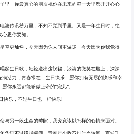
日子里，你最真心的朋友祝你在未来的每一天里都开开心心
。电波传讯秒万里，不知不觉到手里。又是一年生日时，绝
友心思你要知。
你星空更灿烂，今天因为你人间更温暖，今天因为你我觉得
轻唱起生日歌，轻轻送出这祝福，淡淡的微笑在脸上，深深
充满活力，青春常在，生日快乐！愿你拥有无尽的快乐和幸
愿你永远都能够做上帝的“宠儿”。
日快乐，不过生日也一样快乐!
生命与另一段生命的罅隙，我究竟该以怎样的心情来面对。
老年华只不过弹指瞬间，青春年少敌不过时光轮回。百转千