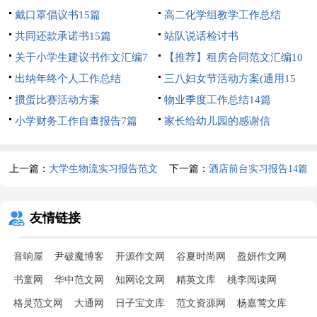
戴口罩倡议书15篇
高二化学组教学工作总结
共同还款承诺书15篇
站队说话检讨书
关于小学生建议书作文汇编7
【推荐】租房合同范文汇编10
篇
出纳年终个人工作总结
篇
三八妇女节活动方案(通用15
掼蛋比赛活动方案
篇)
物业季度工作总结14篇
小学财务工作自查报告7篇
家长给幼儿园的感谢信
上一篇：
大学生物流实习报告范文
下一篇：
酒店前台实习报告14篇
友情链接
音响屋
尹破魔博客
开源作文网
谷夏时尚网
盈妍作文网
书童网
华中范文网
知网论文网
精英文库
桃李阅读网
格灵范文网
大通网
日子宝文库
范文资源网
杨嘉莺文库